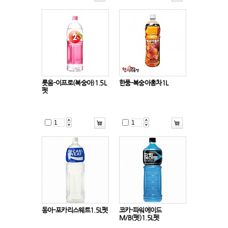
롯음-이프로(복숭아)1.5L
한품-복숭아홍차1L
펫
동아-포카리스웨트1.5L펫
코카-파워에이드
M/B(펫)1.5L펫