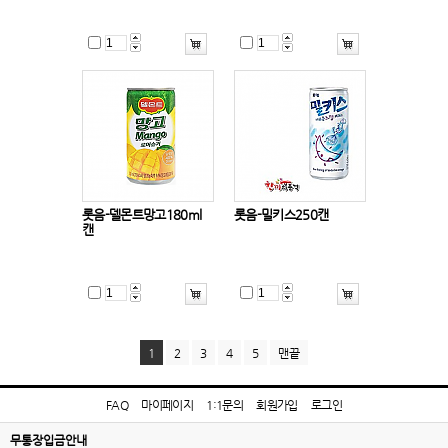
롯음-델몬트망고180ml
롯음-밀키스250캔
캔
1
2
3
4
5
맨끝
FAQ
마이페이지
1:1문의
회원가입
로그인
무통장입금안내