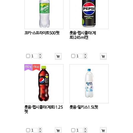
코카-스프라이트500펫
롯음-펩시콜라(제
로)245ml캔
롯음-펩시콜라(제로)1.25
롯음-밀키스1.5L펫
펫