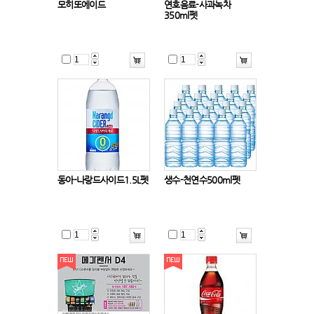
모히또에이드
연호음료-사과녹차
350ml펫
동아-나랑드사이드1.5L펫
생수-천연수500ml펫