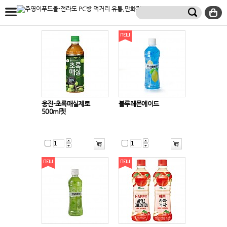
웅진-초록매실제로
블루레몬에이드
500ml펫