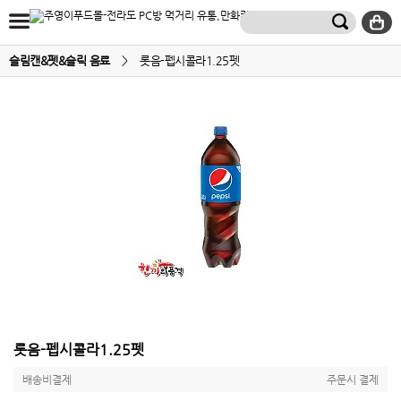
슬림캔&펫&슬릭 음료
>
롯음-펩시콜라1.25펫
롯음-펩시콜라1.25펫
배송비결제
주문시 결제