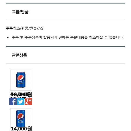
교환/반품
주문취소/반품/환불/AS
주문 후 주문상품이 발송되기 전에는 주문내용을 취소하실 수 있습니다.
관련상품
18,000원
롯음-펩시콜
라(뚱)355ml
캔
14,000원