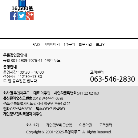
16,500원
롯음-펩시콜
라245ml캔
FAQ
마이페이지
1:1문의
회원가입
로그인
무통장입금안내
농협 301-2909-7076-41 주영이푸드
운영안내
운영시간 : 09:30 ~ 16:00
고객센터
점심시간 : 12:30~13:30
063-546-2830
토.일.공휴일은 쉽니다.
회사명
주영이푸드
대표
이주영
사업자등록번호
541-22-02160
통신판매업신고번호
2018-전주완산-0592
주소
전북특별자치도 김제시 백구면 부용1길 22
전화
063-546-2830
팩스
063-715-4563
개인정보관리책임자
이주영
회사소개
개인정보취급방침
이용약관
고객센터
Copyright ⓒ 2001~2026 주영이푸드. All Rights Reserved.