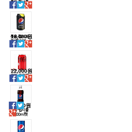
롯음-펩시콜
라190ml캔
18,000원
롯음-펩시제
로(뚱)355ml
캔
22,000원
코카-코크제
로355ml(뚱)
15,000원
롯음-펩시콜
라500ml펫