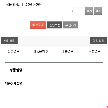
롯음-펩시콜라1.25펫
(+0원)
증가
감소
간편주문
추천하기
이전상품
다음 상품
상품정보
상품문의
0
배송정보
교환정보
상품설명
제품상세설명