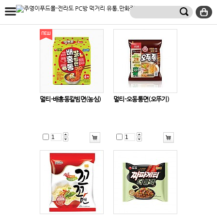
멀티-배홍동칼빔면(농심)
멀티-오동통면(오뚜기)