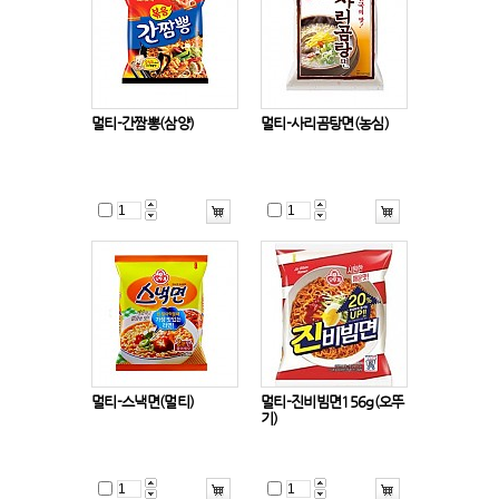
멀티-간짬뽕(삼양)
멀티-사리곰탕면(농심)
멀티-스낵면(멀티)
멀티-진비빔면156g(오뚜
기)