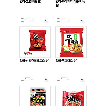
멀티-꼬꼬면(팔도)
멀티-짜파게티 더블랙(농
심)
멀티-신라면더레드(농심)
멀티-무파마(농심)