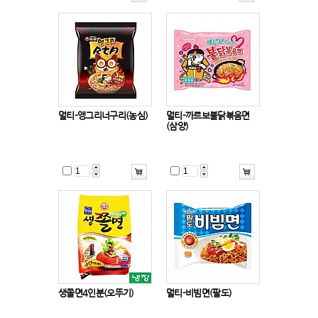
멀티-앵그리너구리(농심)
멀티-까르보불닭볶음면
(삼양)
생쫄면4인분(오뚜기)
멀티-비빔면(팔도)