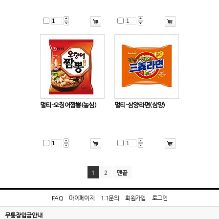
멀티-오징어짬뽕(농심)
멀티-삼양라면(삼양)
1
2
맨끝
FAQ
마이페이지
1:1문의
회원가입
로그인
무통장입금안내