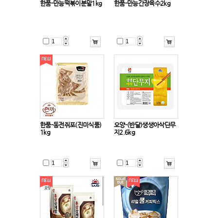
한품-만능떡볶이분말1kg
한품-만능간장육수2kg
한품-동전쥐포(진미식품)
오양-(반달)생생아삭단무
1kg
지2.6kg