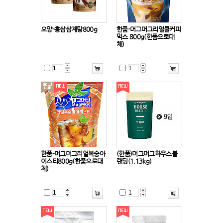
오양-홍삼삼계탕800g
한품-머그머그리얼쿨커피
믹스 800g(한품으로대
체)
한품-머그머그리얼복숭아
(한품)머그머그하우스블
이스티800g(한품으로대
랜딩(1.13kg)
체)