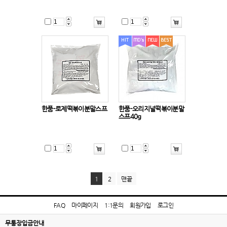
한품-로제떡볶이분말스프
한품-오리지널떡볶이분말
스프40g
1
2
맨끝
FAQ
마이페이지
1:1문의
회원가입
로그인
무통장입금안내