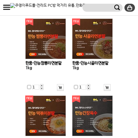
한품-만능짬뽕라면분말
한품-만능사골라면분말
1kg
1kg