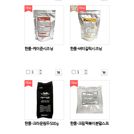
한품-케이준시즈닝
한품-버터갈릭시즈닝
한품-크라운원두500g
한품-크림떡볶이분말스프