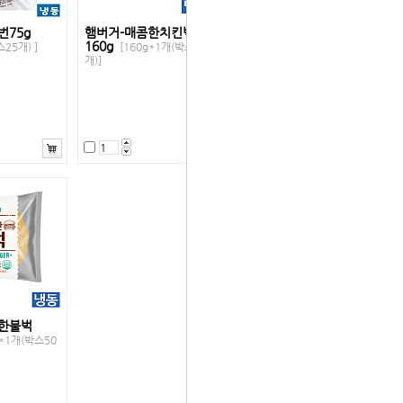
번75g
햄버거-매콤한치킨벅
160g
25개) ]
[160g*1개(박스40
개)]
한불벅
g*1개(박스50