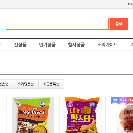
회
드
신상품
인기상품
행사상품
조리가이드
높은순
후기많은순
최근등록순