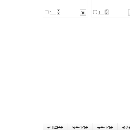
판매많은순
낮은가격순
높은가격순
평점