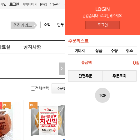
원가입
로그인
마이페이지
FAQ
1:1문의
주문리스트
간편주문
LOGIN
반갑습니다. 로그인해주세요.
소떡
만두
김치
스팜
로그인
주문리스트
자료실
공지사항
이미지
상품
수량
취소
홈
햄버거
0
총금액
원
>
간편주문
주문조회
리스
갤러
전체선택
주문하기
트뷰
리뷰
TOP