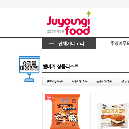
주영이푸
햄버거 상품리스트
판매많은순
낮은가격순
높은가격순
평점