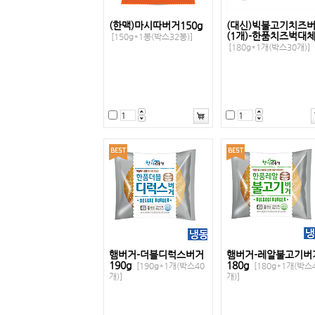
(한맥)마시따버거150g
(대신)빅불고기치즈
(1개)-한품치즈벅대
[150g*1봉(박스32봉)]
[180g*1개(박스30개)]
햄버거-더블디럭스버거
햄버거-레알불고기버
190g
180g
[190g*1개(박스40
[180g*1개(박스
개)]
개)]