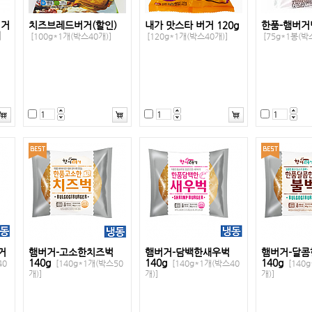
버거
치즈브레드버거(할인)
내가 맛스타 버거 120g
한품-햄버거
체
[100g*1개(박스40개)]
[120g*1개(박스40개)]
[75g*1봉(박스
거
햄버거-고소한치즈벅
햄버거-담백한새우벅
햄버거-달콤
140g
140g
140g
40
[140g*1개(박스50
[140g*1개(박스40
[140
개)]
개)]
개)]