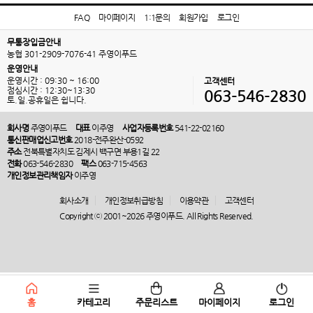
FAQ
마이페이지
1:1문의
회원가입
로그인
무통장입금안내
농협 301-2909-7076-41 주영이푸드
운영안내
운영시간 : 09:30 ~ 16:00
고객센터
점심시간 : 12:30~13:30
063-546-2830
토.일.공휴일은 쉽니다.
회사명
주영이푸드
대표
이주영
사업자등록번호
541-22-02160
통신판매업신고번호
2018-전주완산-0592
주소
전북특별자치도 김제시 백구면 부용1길 22
전화
063-546-2830
팩스
063-715-4563
개인정보관리책임자
이주영
회사소개
개인정보취급방침
이용약관
고객센터
Copyright ⓒ 2001~2026 주영이푸드. All Rights Reserved.
홈
카테고리
주문리스트
마이페이지
로그인