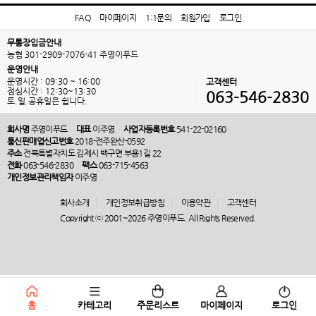
FAQ
마이페이지
1:1문의
회원가입
로그인
무통장입금안내
농협 301-2909-7076-41 주영이푸드
운영안내
운영시간 : 09:30 ~ 16:00
고객센터
점심시간 : 12:30~13:30
063-546-2830
토.일.공휴일은 쉽니다.
회사명
주영이푸드
대표
이주영
사업자등록번호
541-22-02160
통신판매업신고번호
2018-전주완산-0592
주소
전북특별자치도 김제시 백구면 부용1길 22
전화
063-546-2830
팩스
063-715-4563
개인정보관리책임자
이주영
회사소개
개인정보취급방침
이용약관
고객센터
Copyright ⓒ 2001~2026 주영이푸드. All Rights Reserved.
홈
카테고리
주문리스트
마이페이지
로그인