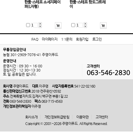
한품-스테프 소세지페이
한품-스테프 핫도그트레
퍼(L자형)
이
FAQ
마이페이지
1:1문의
회원가입
로그인
무통장입금안내
농협 301-2909-7076-41 주영이푸드
운영안내
운영시간 : 09:30 ~ 16:00
고객센터
점심시간 : 12:30~13:30
063-546-2830
토.일.공휴일은 쉽니다.
회사명
주영이푸드
대표
이주영
사업자등록번호
541-22-02160
통신판매업신고번호
2018-전주완산-0592
주소
전북특별자치도 김제시 백구면 부용1길 22
전화
063-546-2830
팩스
063-715-4563
개인정보관리책임자
이주영
회사소개
개인정보취급방침
이용약관
고객센터
Copyright ⓒ 2001~2026 주영이푸드. All Rights Reserved.