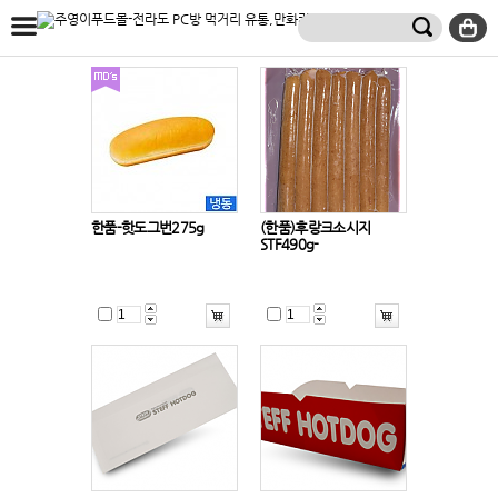
한품-핫도그번275g
(한품)후랑크소시지
STF490g-