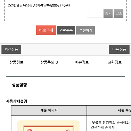
(오양)옛골목닭강정(매콤달콤)300g
(+0원)
증가
감소
간편주문
추천하기
이전상품
다음 상품
상품정보
상품문의
0
배송정보
교환정보
상품설명
제품상세설명