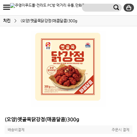
치킨
>
(오양)옛골목닭강정(매콤달콤)300g
(오양)옛골목닭강정(매콤달콤)300g
배송비결제
주문시 결제