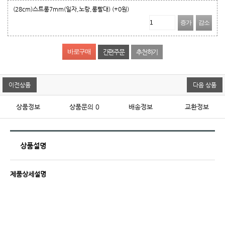
(28cm)스트롱7mm(일자,노랑,롱빨대)
(+0원)
증가
감소
간편주문
추천하기
이전상품
다음 상품
상품정보
상품문의
0
배송정보
교환정보
상품설명
제품상세설명