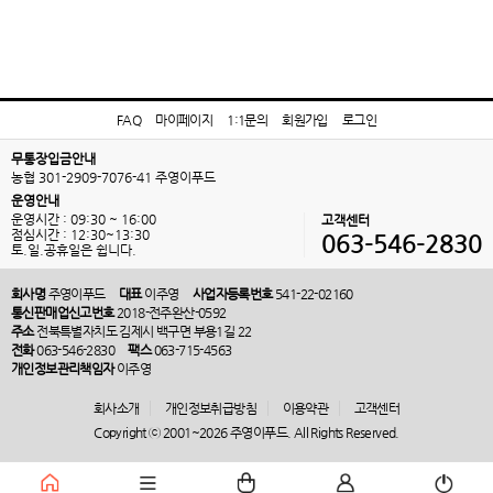
FAQ
마이페이지
1:1문의
회원가입
로그인
무통장입금안내
농협 301-2909-7076-41 주영이푸드
운영안내
운영시간 : 09:30 ~ 16:00
고객센터
점심시간 : 12:30~13:30
063-546-2830
토.일.공휴일은 쉽니다.
회사명
주영이푸드
대표
이주영
사업자등록번호
541-22-02160
통신판매업신고번호
2018-전주완산-0592
주소
전북특별자치도 김제시 백구면 부용1길 22
전화
063-546-2830
팩스
063-715-4563
개인정보관리책임자
이주영
회사소개
개인정보취급방침
이용약관
고객센터
Copyright ⓒ 2001~2026 주영이푸드. All Rights Reserved.