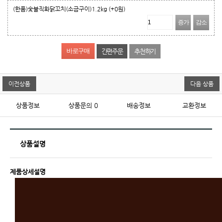
(한품)숯불직화닭꼬치(소금구이)1.2kg
(+0원)
증가
감소
간편주문
추천하기
이전상품
다음 상품
상품정보
상품문의
0
배송정보
교환정보
상품설명
제품상세설명