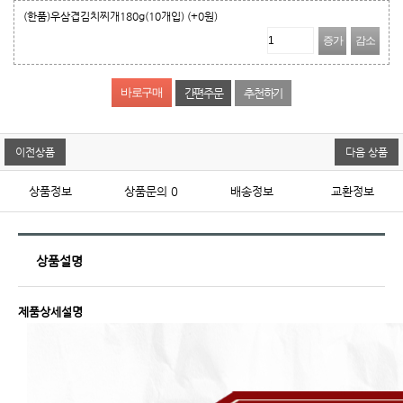
(한품)우삼겹김치찌개180g(10개입)
(+0원)
증가
감소
간편주문
추천하기
이전상품
다음 상품
상품정보
상품문의
0
배송정보
교환정보
상품설명
제품상세설명