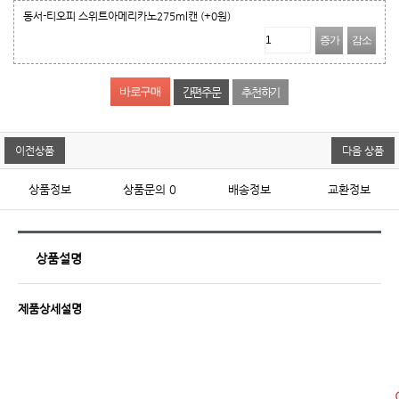
동서-티오피 스위트아메리카노275ml캔
(+0원)
증가
감소
간편주문
추천하기
이전상품
다음 상품
상품정보
상품문의
0
배송정보
교환정보
상품설명
제품상세설명