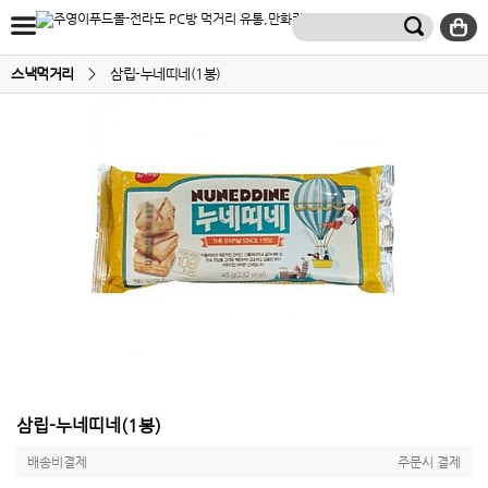
스낵먹거리
>
삼립-누네띠네(1봉)
삼립-누네띠네(1봉)
배송비결제
주문시 결제