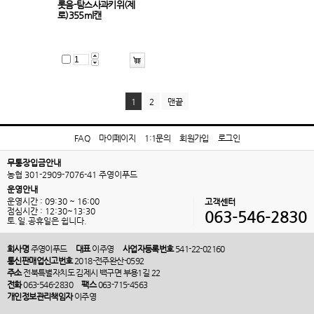
롯음-탐스사과키위(제
로)355ml캔
1
2
맨끝
FAQ
마이페이지
1:1문의
회원가입
로그인
무통장입금안내
농협 301-2909-7076-41 주영이푸드
운영안내
운영시간 : 09:30 ~ 16:00
고객센터
점심시간 : 12:30~13:30
063-546-2830
토.일.공휴일은 쉽니다.
회사명
주영이푸드
대표
이주영
사업자등록번호
541-22-02160
통신판매업신고번호
2018-전주완산-0592
주소
전북특별자치도 김제시 백구면 부용1길 22
전화
063-546-2830
팩스
063-715-4563
개인정보관리책임자
이주영