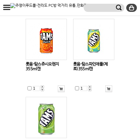
롯음-탐스쥬시오렌지
롯음-탐스파인애플(제
355ml캔
로)355ml캔