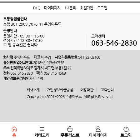
FAQ
마이페이지
1:1문의
회원가입
로그인
무통장입금안내
농협 301-2909-7076-41 주영이푸드
운영안내
운영시간 : 09:30 ~ 16:00
고객센터
점심시간 : 12:30~13:30
063-546-2830
토.일.공휴일은 쉽니다.
회사명
주영이푸드
대표
이주영
사업자등록번호
541-22-02160
통신판매업신고번호
2018-전주완산-0592
주소
전북특별자치도 김제시 백구면 부용1길 22
전화
063-546-2830
팩스
063-715-4563
개인정보관리책임자
이주영
회사소개
개인정보취급방침
이용약관
고객센터
Copyright ⓒ 2001~2026 주영이푸드. All Rights Reserved.
홈
카테고리
주문리스트
마이페이지
로그인